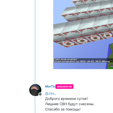
MorTic
MODERATOR
@
Jev_
Не в сети
Доброго времени суток!
Лишние СВН будут снесены.
Спасибо за помощь!