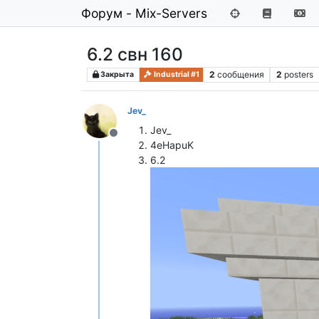
Форум - Mix-Servers
6.2 свн 160
2
сообщения
2
posters
Закрыта
Industrial #1
Jev_
Jev_
Не в сети
4eHapuK
6.2