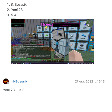
iNBosssik
Yon123
5.4
iNBosssik
27 окт. 2022 г., 15:13
Не в сети
Yon123 + 3.3