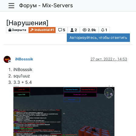
Форум - Mix-Servers
[Нарушения]
5
2
2.9k
1
Закрыта
Industrial #1
Авторизуйтесь, чтобы ответить
iNBosssik
27 окт. 2022 г., 14:53
Не в сети
iNBosssik
squ1uuz
3.3 + 5.4