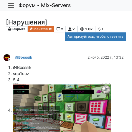
Форум - Mix-Servers
[Нарушения]
2
2
1.6k
1
Закрыта
Industrial #1
Авторизуйтесь, чтобы ответить
iNBosssik
2 нояб. 2022 г., 13:32
Не в сети
iNBosssik
squ1uuz
5.4