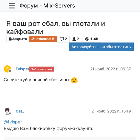
Форум - Mix-Servers
Я ваш рот ебал, вы глотали и
кайфовали
2
2
1.4k
Закрыта
Industrial #1
Авторизуйтесь, чтобы ответить
F
Fvisper
21 нояб. 2022 г., 09:37
Заблокирован
Не в сети
Сосите хуй у пьяной обезьяны
Cat_
21 нояб. 2022 г., 15:19
Не в сети
@
fvisper
Выдаю Вам блокировку форум-аккаунта: