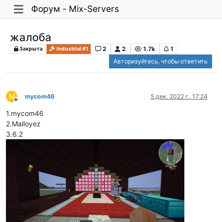
Форум - Mix-Servers
жалоба
2
2
1.7k
1
Закрыта
Industrial #1
Авторизуйтесь, чтобы ответить
M
mycom46
5 дек. 2022 г., 17:24
Не в сети
1.mycom46
2.Malloyez
3.6.2