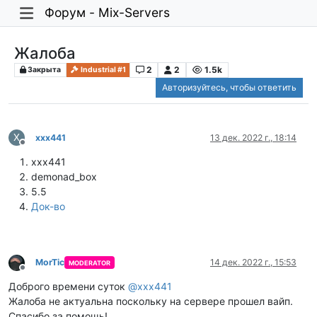
Форум - Mix-Servers
Жалоба
2
2
1.5k
Закрыта
Industrial #1
Авторизуйтесь, чтобы ответить
X
xxx441
13 дек. 2022 г., 18:14
Не в сети
xxx441
demonad_box
5.5
Док-во
MorTic
14 дек. 2022 г., 15:53
MODERATOR
Не в сети
Доброго времени суток
@
xxx441
Жалоба не актуальна поскольку на сервере прошел вайп.
Спасибо за помощь!