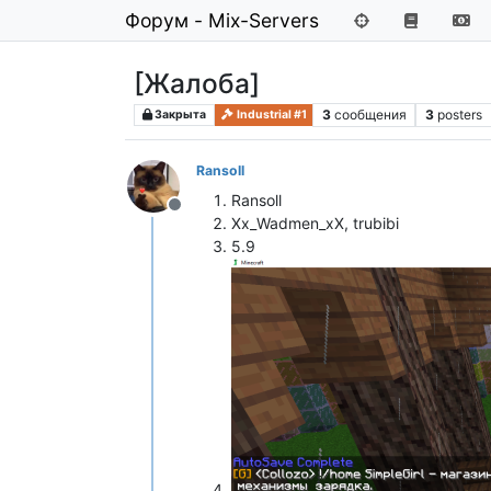
Форум - Mix-Servers
[Жалоба]
3
сообщения
3
posters
Закрыта
Industrial #1
Ransoll
Ransoll
Не в сети
Xx_Wadmen_xX, trubibi
5.9