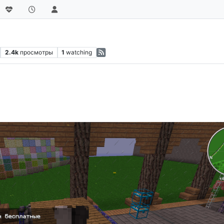
2.4k
просмотры
1
watching