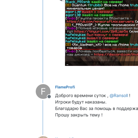
FlameProfi
F
Доброго времени суток ,
@
Ransoll
!
Не в сети
Игроки будут наказаны.
Благодарю Вас за помощь в поддержан
Прошу закрыть тему !