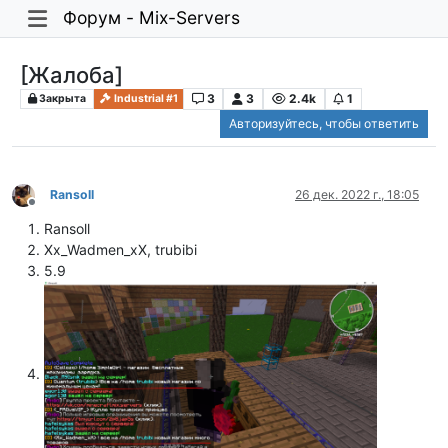
Форум - Mix-Servers
[Жалоба]
3
3
2.4k
1
Закрыта
Industrial #1
Авторизуйтесь, чтобы ответить
Ransoll
26 дек. 2022 г., 18:05
Не в сети
Ransoll
Xx_Wadmen_xX, trubibi
5.9