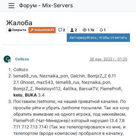
Форум - Mix-Servers
Жалоба
2
2
1.1k
1
Закрыта
Industrial #1
Авторизуйтесь, чтобы ответить
C
Collozo
28 дек. 2022 г., 01:35
Не в сети
Collozo
tema68_rus, Neznaika_pon, Galchin, BomjzZ_Z 6.11
2.1
Ghoost
, maz543, tema68_rus, Neznaika_pon,
BomjzZ_Z, Redstoyn112, 4aIIIka, BarcukTV, FlameProfi,
ketu
,
BUKA
3.4
Поставили /sethome, на нашей приватной качалке. По
просьбе уйти и убрать /sethome посылали. Так же хочу
обратить внимание на одного игрока, под никнеймом,
FlameProfi (Чат-Менеджер) который нарушил (3.4 7.8
7.11 7.12 7.13 7.14) (Так же телепортировался ко мне, и
телепортом (вроде компасом) пробрался в качалку,