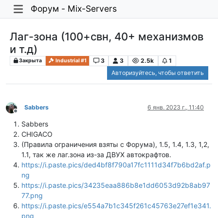
Форум - Mix-Servers
Лаг-зона (100+свн, 40+ механизмов
и т.д)
3
3
2.5k
1
Закрыта
Industrial #1
Авторизуйтесь, чтобы ответить
Sabbers
6 янв. 2023 г., 11:40
Не в сети
Sabbers
CHIGACO
(Правила ограничения взяты с Форума), 1.5, 1.4, 1.3, 1,2,
1.1, так же лаг.зона из-за ДВУХ автокрафтов.
https://i.paste.pics/ded4bf8f790a17fc1111d34f7b6bd2af.p
ng
https://i.paste.pics/34235eaa886b8e1dd6053d92b8ab97
77.png
https://i.paste.pics/e554a7b1c345f261c45763e27ef1e341.
png