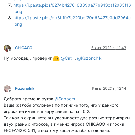
https://i.paste.pics/6274b4270168399a776913caf2983f16
.png
https://i.paste.pics/db3bffc7c220bef29d63427e3dd2964c
.png
CHIGACO
6 янв. 2023 г., 11:43
Не в сети
Ну молодец , проверит
@
Cat_
,
@
Kuzonchik
Kuzonchik
6 янв. 2023 г., 12:14
Не в сети
Доброго времени суток
@
Sabbers
.
Ваша жалоба отклонена по причине того, что у данного
игрока не имеются нарушения по п.п. 6.2.
Так как в скриншоте вы указываете две разные территории
двух разных игроков, а именно игрока CHICAGO и игрока
FEOFAN295541, и поэтому ваша жалоба отклонена.