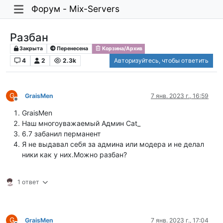
Форум - Mix-Servers
Разбан
Закрыта
Перенесена
Корзина/Архив
4
2
2.3k
Авторизуйтесь, чтобы ответить
G
GraisMen
7 янв. 2023 г., 16:59
Не в сети
GraisMen
Наш многоуважаемый Админ Cat_
6.7 забанил перманент
Я не выдавал себя за админа или модера и не делал
ники как у них.Можно разбан?
1 ответ
G
GraisMen
7 янв. 2023 г., 17:04