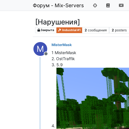
Форум - Mix-Servers
[Нарушения]
2
сообщения
2
posters
Закрыта
Industrial #1
MisterMask
M
1 MisterMask
Не в сети
2. OstTraffik
3. 5.9
4.