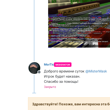
MorTic
MODERATOR
Доброго времени суток
@
MisterMask
Не в сети
Игрок будет наказан.
Спасибо за помощь!
Закрыто
Здравствуйте! Похоже, вам интересна эта бе