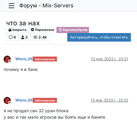
Форум - Mix-Servers
что за нах
Закрыта
Перенесена
Корзина/Архив
4
2
2.4k
Авторизуйтесь, чтобы ответить
Winre_05
13 янв. 2023 г., 23:21
Заблокирован
Не в сети
почему я в бане
Winre_05
13 янв. 2023 г., 23:22
Заблокирован
Не в сети
я не продал свн 32 уран блока
у вас и так мало игроков вы боять еще и баните