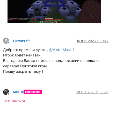
F
FlameProfi
19 янв. 2023 г., 19:47
Не в сети
Доброго времени суток ,
@
MisterMask
!
Игрок будет наказан.
Благодарю Вас за помощь в поддержании порядка на
сервере! Приятной игры.
Прошу закрыть тему !
MorTic
19 янв. 2023 г., 19:48
MODERATOR
Не в сети
Тема закрыта