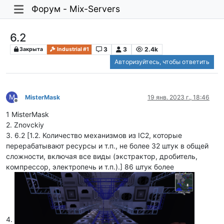
Форум - Mix-Servers
6.2
3
3
2.4k
Закрыта
Industrial #1
Авторизуйтесь, чтобы ответить
M
MisterMask
19 янв. 2023 г., 18:46
Не в сети
1 MisterMask
2. Znovckiy
3. 6.2 [1.2. Количество механизмов из IC2, которые
перерабатывают ресурсы и т.п., не более 32 штук в общей
сложности, включая все виды (экстрактор, дробитель,
компрессор, электропечь и т.п.).] 86 штук более
4.