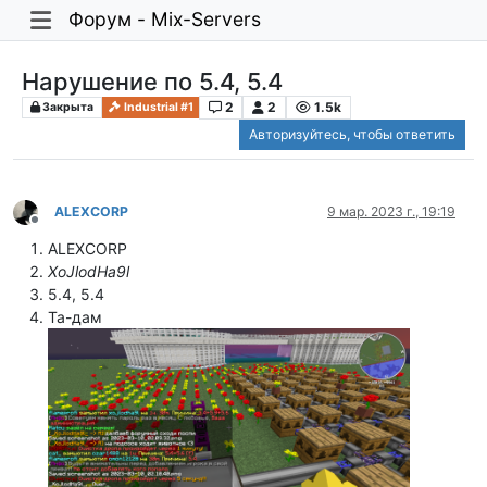
Форум - Mix-Servers
Нарушение по 5.4, 5.4
2
2
1.5k
Закрыта
Industrial #1
Авторизуйтесь, чтобы ответить
ALEXCORP
9 мар. 2023 г., 19:19
Не в сети
ALEXCORP
XoJlodHa9l
5.4, 5.4
Та-дам