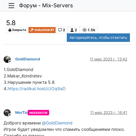
Форум - Mix-Servers
5.8
2
2
1.5k
Закрыта
Industrial #1
Авторизуйтесь, чтобы ответить
GoldDiamond
11 мар. 2023 г., 13:42
Не в сети
1.GoldDiamond
2.Makar_Kondratev
3.Нарушение пункта 5.8
4.
https://radikal.host/i/JOq9aD
MorTic
11 мар. 2023 г., 16:41
MODERATOR
Не в сети
Доброго времени
@
GoldDiamond
Игрок будет уведомлен что спамить сообщениями плохо.
Спасибо за помощь.