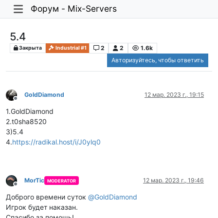
Форум - Mix-Servers
5.4
2
2
1.6k
Закрыта
Industrial #1
Авторизуйтесь, чтобы ответить
GoldDiamond
12 мар. 2023 г., 19:15
Не в сети
1.GoldDiamond
2.t0sha8520
3)5.4
4.
https://radikal.host/i/J0ylq0
MorTic
12 мар. 2023 г., 19:46
MODERATOR
Не в сети
Доброго времени суток
@
GoldDiamond
Игрок будет наказан.
Спасибо за помощь!