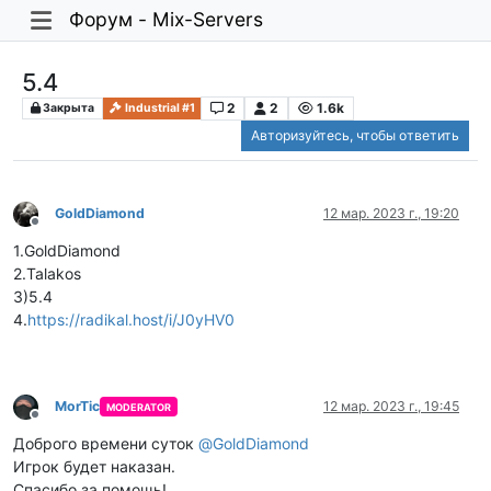
Форум - Mix-Servers
5.4
2
2
1.6k
Закрыта
Industrial #1
Авторизуйтесь, чтобы ответить
GoldDiamond
12 мар. 2023 г., 19:20
Не в сети
1.GoldDiamond
2.Talakos
3)5.4
4.
https://radikal.host/i/J0yHV0
MorTic
12 мар. 2023 г., 19:45
MODERATOR
Не в сети
Доброго времени суток
@
GoldDiamond
Игрок будет наказан.
Спасибо за помощь!