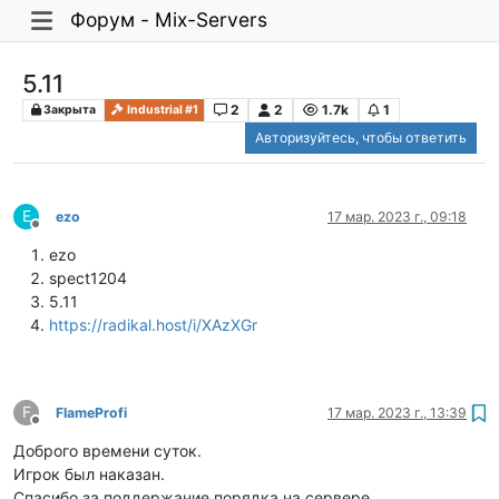
Форум - Mix-Servers
5.11
2
2
1.7k
1
Закрыта
Industrial #1
Авторизуйтесь, чтобы ответить
E
ezo
17 мар. 2023 г., 09:18
Не в сети
ezo
spect1204
5.11
https://radikal.host/i/XAzXGr
F
FlameProfi
17 мар. 2023 г., 13:39
Не в сети
Доброго времени суток.
Игрок был наказан.
Спасибо за поддержание порядка на сервере.