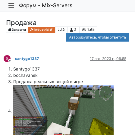
Форум - Mix-Servers
Продажа
2
2
1.6k
Закрыта
Industrial #1
Авторизуйтесь, чтобы ответить
S
santygo1337
17 авг. 2023 г., 06:55
Не в сети
Santygo1337
bochavanek
Продажа реальных вещей в игре