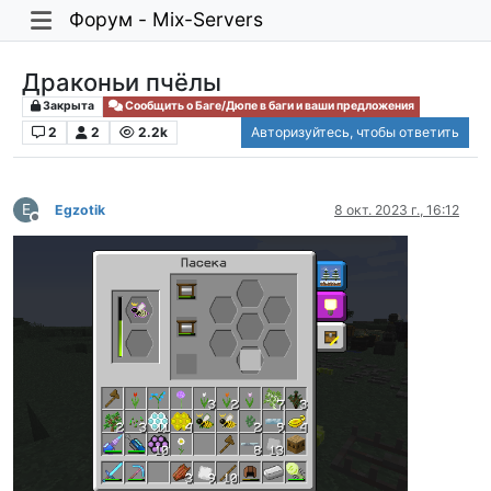
Форум - Mix-Servers
Драконьи пчёлы
Закрыта
Сообщить о Баге/Дюпе в баги и ваши предложения
2
2
2.2k
Авторизуйтесь, чтобы ответить
E
Egzotik
8 окт. 2023 г., 16:12
Не в сети