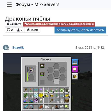
Форум - Mix-Servers
Драконьи пчёлы
Закрыта
Сообщить о Баге/Дюпе в баги и ваши предложения
2
2
2.2k
Авторизуйтесь, чтобы ответить
E
Egzotik
8 окт. 2023 г., 16:12
Не в сети