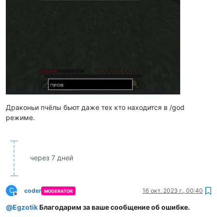
Драконьи пчёлы бьют даже тех кто находится в /god
режиме.
через 7 дней
C
coder
16 окт. 2023 г., 00:40
MODERATOR
Не в сети
@
Egzotik
Благодарим за ваше сообщение об ошибке.