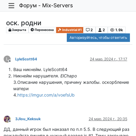
Форум - Mix-Servers
оск. родни
2
2
1.9k
Закрыта
Перенесена
Industrial #1
Авторизуйтесь, чтобы ответить
L
LyleScott64
24 мар. 2024 г., 17:17
Не в сети
Ваш никнейм. LyleScott64
Никнейм нарушителя.
ElChapo
3.Описание нарушения, причину жалобы. оскорбление
матери
4.
https://imgur.com/a/voefsUb
3Jlou_Keksuk
24 мар. 2024 г., 20:35
Не в сети
ДД, данный игрок был наказал по п.п 5.5. В следующий раз
пожалуйста пишите в нужный раздел ic #1. Тему закрываю.