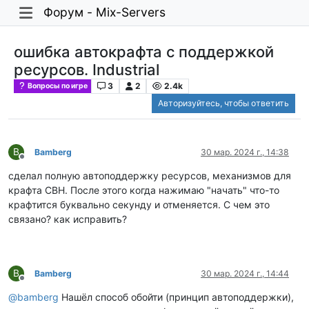
Форум - Mix-Servers
ошибка автокрафта с поддержкой
ресурсов. Industrial
3
2
2.4k
Вопросы по игре
Авторизуйтесь, чтобы ответить
B
Bamberg
30 мар. 2024 г., 14:38
Не в сети
сделал полную автоподдержку ресурсов, механизмов для
крафта СВН. После этого когда нажимаю "начать" что-то
крафтится буквально секунду и отменяется. С чем это
связано? как исправить?
B
Bamberg
30 мар. 2024 г., 14:44
Не в сети
@
bamberg
Нашёл способ обойти (принцип автоподдержки),