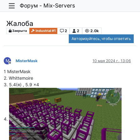
Форум - Mix-Servers
Жалоба
2
2
2.0k
Закрыта
Industrial #1
Авторизуйтесь, чтобы ответить
M
MisterMask
10 мая 2024 г., 13:06
Не в сети
1 MisterMask
2. Whittemoire
3. 5.4(я) , 5.9 x4
4.