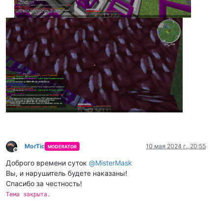
MorTic
10 мая 2024 г., 20:55
MODERATOR
Не в сети
Доброго времени суток
@
MisterMask
Вы, и нарушитель будете наказаны!
Спасибо за честность!
Тема закрыта.