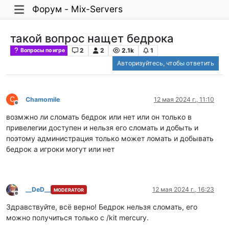
Форум - Mix-Servers
такой вопрос нащет бедрока
2
2
2.1k
1
Вопросы по игре
Авторизуйтесь, чтобы ответить
C
Chamomile
12 мая 2024 г., 11:10
Не в сети
возмжно ли сломать бедрок или нет или он только в
привелегии доступен и нельзя его сломать и добыть и
поэтому администрация только может ломать и добывать
бедрок а игроки могут или нет
__DeD__
12 мая 2024 г., 16:23
MODERATOR
Не в сети
Здравствуйте, всё верно! Бедрок нельзя сломать, его
можно получиться только с /kit mercury.