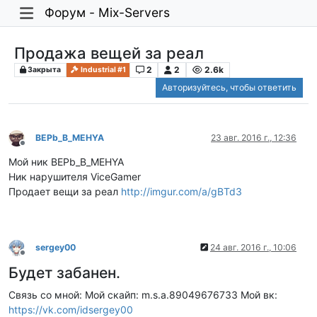
Форум - Mix-Servers
Продажа вещей за реал
2
2
2.6k
Закрыта
Industrial #1
Авторизуйтесь, чтобы ответить
BEPb_B_MEHYA
23 авг. 2016 г., 12:36
Не в сети
Мой ник BEPb_B_MEHYA
Ник нарушителя ViceGamer
Продает вещи за реал
http://imgur.com/a/gBTd3
sergey00
24 авг. 2016 г., 10:06
Не в сети
Будет забанен.
Связь со мной: Мой скайп: m.s.a.89049676733 Мой вк:
https://vk.com/idsergey00