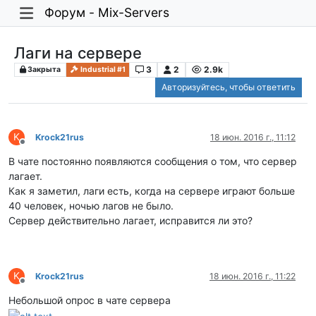
Форум - Mix-Servers
Лаги на сервере
3
2
2.9k
Закрыта
Industrial #1
Авторизуйтесь, чтобы ответить
K
Krock21rus
18 июн. 2016 г., 11:12
Не в сети
В чате постоянно появляются сообщения о том, что сервер
лагает.
Как я заметил, лаги есть, когда на сервере играют больше
40 человек, ночью лагов не было.
Сервер действительно лагает, исправится ли это?
K
Krock21rus
18 июн. 2016 г., 11:22
Не в сети
Небольшой опрос в чате сервера