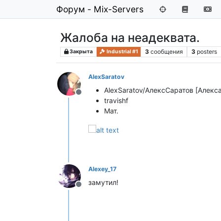
Форум - Mix-Servers
Жалоба на неадеквата.
3
сообщения
3
posters
Закрыта
Industrial #1
AlexSaratov
AlexSaratov/АлексСаратов [Алекс
Не в сети
travishf
Мат.
Alexey_17
замутил!
Не в сети