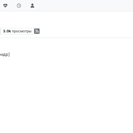
3.0k
просмотры
андр]