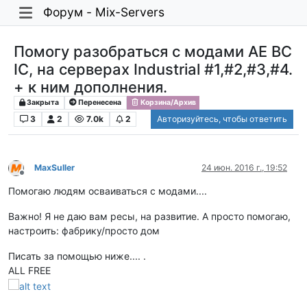
Форум - Mix-Servers
Помогу разобраться с модами AE BC
IC, на серверах Industrial #1,#2,#3,#4.
+ к ним дополнения.
Закрыта
Перенесена
Корзина/Архив
3
2
7.0k
2
Авторизуйтесь, чтобы ответить
MaxSuller
24 июн. 2016 г., 19:52
Не в сети
Помогаю людям осваиваться с модами....
Важно! Я не даю вам ресы, на развитие. А просто помогаю,
настроить: фабрику/просто дом
Писать за помощью ниже.... .
ALL FREE