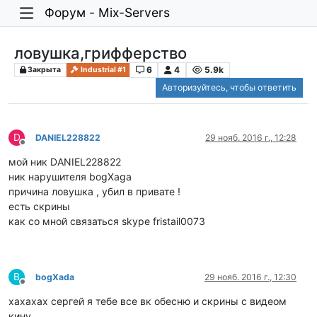
Форум - Mix-Servers
ловушка,грифферство
6
4
5.9k
Закрыта
Industrial #1
Авторизуйтесь, чтобы ответить
D
DANIEL228822
29 нояб. 2016 г., 12:28
Не в сети
мой ник DANIEL228822
ник нарушителя bogXaga
причина ловушка , убил в привате !
есть скрины
как со мной связаться skype fristail0073
B
bogXada
29 нояб. 2016 г., 12:30
Не в сети
хахахах сергей я тебе все вк обесню и скрины с видеом
кину