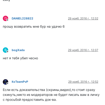
D
DANIEL228822
29 нояб. 2016 г., 12:32
Не в сети
прошу возвратить мне бур на удачю 6
B
bogXada
29 нояб. 2016 г., 12:37
Не в сети
нет я тебя убил чесно
ItzTeamPvP
29 нояб. 2016 г., 12:52
Не в сети
Если есть доказательства (скрины,видео),то стоит сразу
скинуть,никто из модераторов не будет писать вам в личку
с просьбой предоставить док-ва.