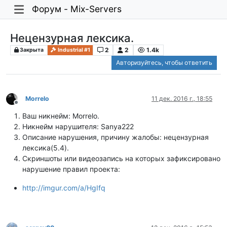
Форум - Mix-Servers
Нецензурная лексика.
2
2
1.4k
Закрыта
Industrial #1
Авторизуйтесь, чтобы ответить
Morrelo
11 дек. 2016 г., 18:55
Не в сети
Ваш никнейм: Morrelo.
Никнейм нарушителя: Sanya222
Описание нарушения, причину жалобы: нецензурная
лексика(5.4).
Скриншоты или видеозапись на которых зафиксировано
нарушение правил проекта:
http://imgur.com/a/HgIfq