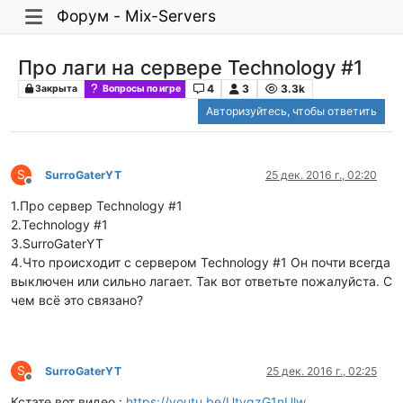
Форум - Mix-Servers
Про лаги на сервере Technology #1
4
3
3.3k
Закрыта
Вопросы по игре
Авторизуйтесь, чтобы ответить
S
SurroGaterYT
25 дек. 2016 г., 02:20
Не в сети
1.Про сервер Technology #1
2.Technology #1
3.SurroGaterYT
4.Что происходит с сервером Technology #1 Он почти всегда
выключен или сильно лагает. Так вот ответьте пожалуйста. С
чем всё это связано?
S
SurroGaterYT
25 дек. 2016 г., 02:25
Не в сети
Кстате,вот видео :
https://youtu.be/UtvqzG1nUlw