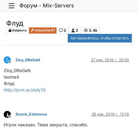
Форум - Mix-Servers
Флуд
2
2
2.4k
Закрыта
Industrial #1
Авторизуйтесь, чтобы ответить
Z
Zloy_GReGaN
27 дек. 2016 г., 20:50
Не в сети
Zloy_GReGaN
teoma4
Флуд
http://prnt.sc/doly7d
Sosok_Eskimosa
28 дек. 2016 г., 12:16
Не в сети
Игрок наказан. Тема закрыта, спасибо.