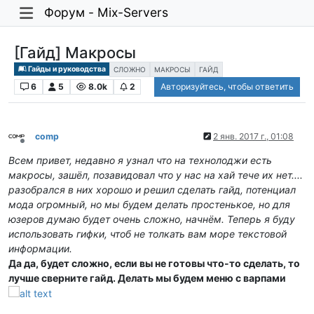
Форум - Mix-Servers
[Гайд] Макросы
Гайды и руководства
СЛОЖНО
МАКРОСЫ
ГАЙД
6
5
8.0k
2
Авторизуйтесь, чтобы ответить
comp
2 янв. 2017 г., 01:08
Не в сети
Всем привет, недавно я узнал что на технолоджи есть
макросы, зашёл, позавидовал что у нас на хай тече их нет....
разобрался в них хорошо и решил сделать гайд, потенциал
мода огромный, но мы будем делать простенькое, но для
юзеров думаю будет очень сложно, начнём. Теперь я буду
использовать гифки, чтоб не толкать вам море текстовой
информации.
Да да, будет сложно, если вы не готовы что-то сделать, то
лучше сверните гайд. Делать мы будем меню с варпами