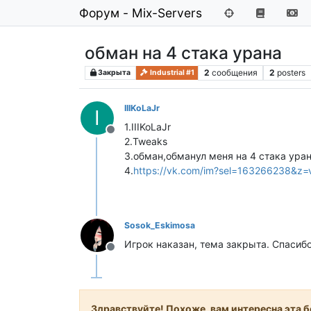
Форум - Mix-Servers
обман на 4 стака урана
2
сообщения
2
posters
Закрыта
Industrial #1
IIIKoLaJr
I
1.IIIKoLaJr
Не в сети
2.Tweaks
3.обман,обманул меня на 4 стака ура
4.
https://vk.com/im?sel=163266238&
Sosok_Eskimosa
Игрок наказан, тема закрыта. Спасибо
Не в сети
Здравствуйте! Похоже, вам интересна эта бе