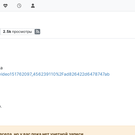
2.5k
просмотры
на
z=video151762097_456239110%2Fad826422d6478747ab
.
седа, но у вас пока нет учетной записи.