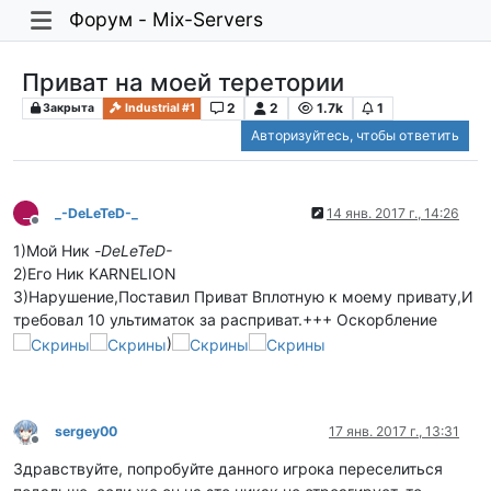
Форум - Mix-Servers
Приват на моей теретории
2
2
1.7k
1
Закрыта
Industrial #1
Авторизуйтесь, чтобы ответить
_
_-DeLeTeD-_
14 янв. 2017 г., 14:26
Не в сети
1)Мой Ник
-DeLeTeD-
2)Его Ник KARNELION
3)Нарушение,Поставил Приват Вплотную к моему привату,И
требовал 10 ультиматок за расприват.+++ Оскорбление
)
sergey00
17 янв. 2017 г., 13:31
Не в сети
Здравствуйте, попробуйте данного игрока переселиться