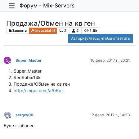
Форум - Mix-Servers
Продажа/Обмен на кв ген
2
2
1.8k
Закрыта
Industrial #1
Авторизуйтесь, чтобы ответить
S
Super_Master
10 февр. 2017 г., 20:21
Не в сети
Super_Master
RedRubix14k
Продажа/Обмен на кв ген
http://imgur.com/a/0BpiL
sergey00
12 февр. 2017 г., 14:33
Не в сети
Будет забанен.