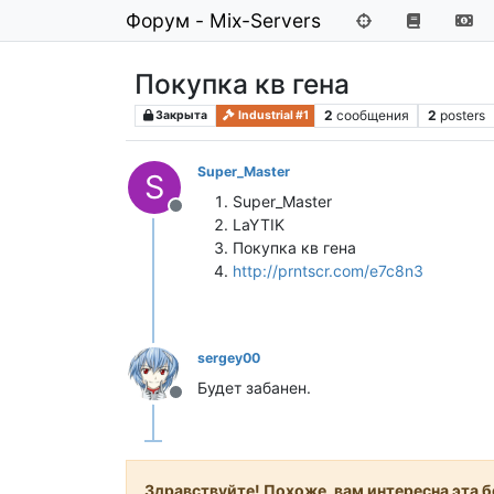
Форум - Mix-Servers
Покупка кв гена
2
сообщения
2
posters
Закрыта
Industrial #1
Super_Master
S
Super_Master
Не в сети
LaYTIK
Покупка кв гена
http://prntscr.com/e7c8n3
sergey00
Будет забанен.
Не в сети
Здравствуйте! Похоже, вам интересна эта бе