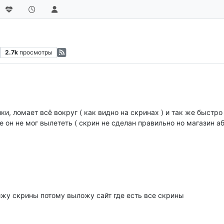
2.7k
просмотры
и, ломает всё вокруг ( как видно на скринах ) и так же быстро 
де он не мог вылететь ( скрин не сделан правильно но магазин а
ижу скрины потому выложу сайт где есть все скрины