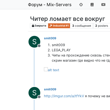
Форум - Mix-Servers
Читер ломает все вокруг
3
сообщения
2
posters
Закрыта
Industrial #1
smit009
S
smit009
Не в сети
LEGA_PLAY
Читы на прохождение сквозь стенк
скрин магазин где видно что не г
smit009
S
http://imgur.com/a/tfYkV
я почему не в
Не в сети