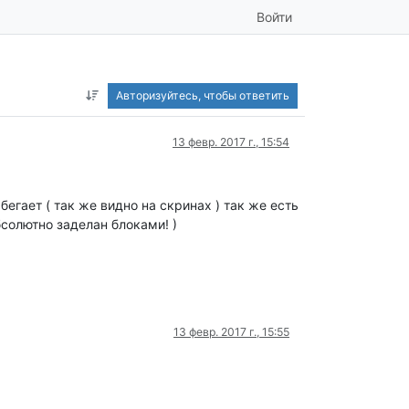
Войти
Авторизуйтесь, чтобы ответить
13 февр. 2017 г., 15:54
бегает ( так же видно на скринах ) так же есть
бсолютно заделан блоками! )
13 февр. 2017 г., 15:55