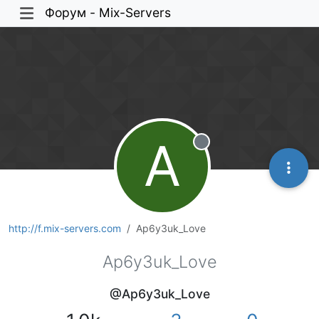
Форум - Mix-Servers
A
Не в сети
http://f.mix-servers.com
Ap6y3uk_Love
Ap6y3uk_Love
@Ap6y3uk_Love