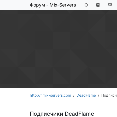
Форум - Mix-Servers
http://f.mix-servers.com
DeadFlame
Подписч
Подписчики DeadFlame