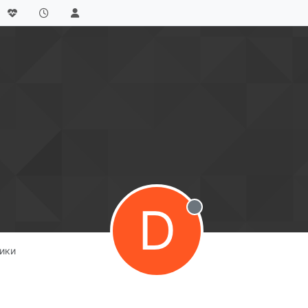
D
Не в сети
ики