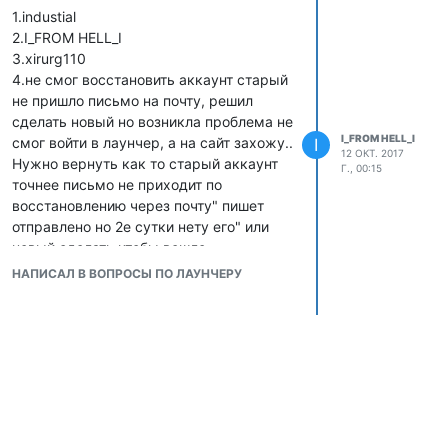
1.industial
2.I_FROM HELL_I
3.xirurg110
4.не смог восстановить аккаунт старый
не пришло письмо на почту, решил
сделать новый но возникла проблема не
I_FROM HELL_I
смог войти в лаунчер, а на сайт захожу..
I
12 ОКТ. 2017
Нужно вернуть как то старый аккаунт
Г., 00:15
точнее письмо не приходит по
восстановлению через почту" пишет
отправлено но 2е сутки нету его" или
новый сделать чтобы вошло.
5.
https://imgur.com/a/jqRnK
НАПИСАЛ В ВОПРОСЫ ПО ЛАУНЧЕРУ