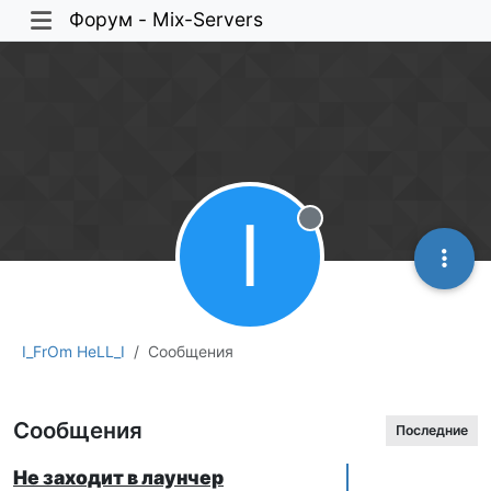
Форум - Mix-Servers
I
Не в сети
I_FrOm HeLL_I
Сообщения
Сообщения
Последние
Не заходит в лаунчер