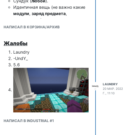
Сундук (
любой
).
Идентичная вещь (не важно какие
модули
,
заряд предмета
,
зачарование
).
Приступим, в Вашей МЭ системе
НАПИСАЛ В КОРЗИНА/АРХИВ
находится предмет, который Вы
желаете вытащить:
Жалобы
Laundry
-UndY_
5.6
Выставляем предметы из списка выше,
так, как показано на скриншоте:
LAUNDRY
20 МАР. 2022
Г., 11:10
НАПИСАЛ В INDUSTRIAL #1
В шину кладем
идентичный
предмет,