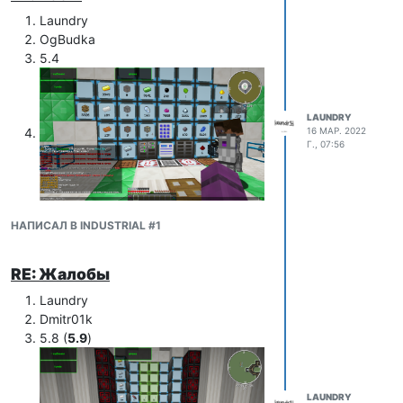
Laundry
OgBudka
5.4
LAUNDRY
16 МАР. 2022
Г., 07:56
НАПИСАЛ В INDUSTRIAL #1
RE: Жалобы
Laundry
Dmitr01k
5.8 (
5.9
)
LAUNDRY