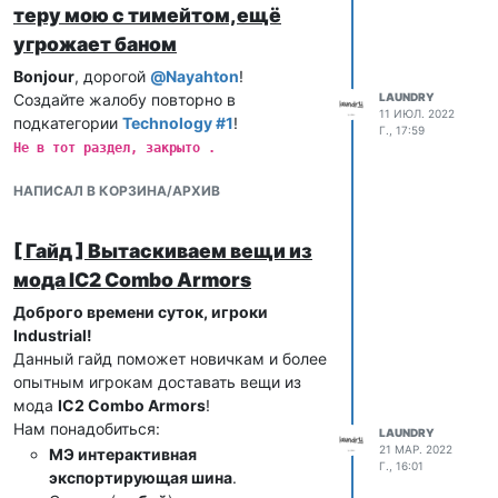
теру мою с тимейтом,ещё
угрожает баном
Bonjour
, дорогой
@
Nayahton
!
Создайте жалобу повторно в
LAUNDRY
11 ИЮЛ. 2022
подкатегории
Technology #1
!
Г., 17:59
Не в тот раздел, закрыто .
НАПИСАЛ В КОРЗИНА/АРХИВ
[ Гайд ] Вытаскиваем вещи из
мода IC2 Combo Armors
Доброго времени суток, игроки
Industrial!
Данный гайд поможет новичкам и более
опытным игрокам доставать вещи из
мода
IC2 Combo Armors
!
Нам понадобиться:
LAUNDRY
21 МАР. 2022
МЭ интерактивная
Г., 16:01
экспортирующая шина
.