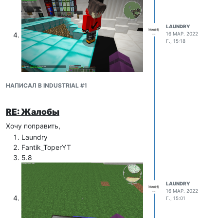
LAUNDRY
16 МАР. 2022
Г., 15:18
НАПИСАЛ В INDUSTRIAL #1
RE: Жалобы
Хочу поправить,
Laundry
Fantik_ToperYT
5.8
LAUNDRY
16 МАР. 2022
Г., 15:01