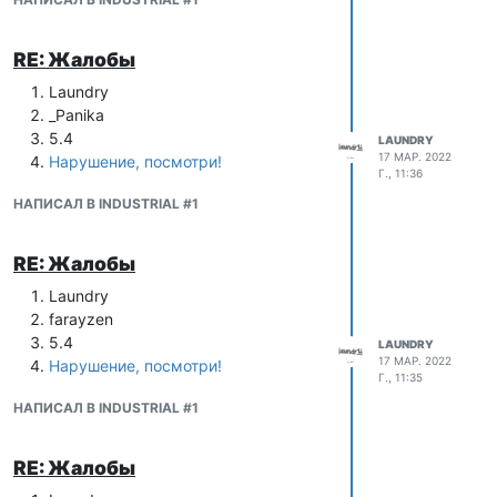
RE: Жалобы
Laundry
_Panika
=============
5.4
LAUNDRY
Благодарю за Ваш просмотр, надеюсь
17 МАР. 2022
Нарушение, посмотри!
гайд был полезен Вам!
Г., 11:36
Всем удачного развития и самой удачи!
НАПИСАЛ В INDUSTRIAL #1
<З
RE: Жалобы
Laundry
farayzen
5.4
LAUNDRY
17 МАР. 2022
Нарушение, посмотри!
Г., 11:35
НАПИСАЛ В INDUSTRIAL #1
RE: Жалобы