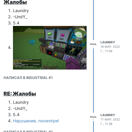
Жалобы
который желаете вытащить из МЭ:
Laundry
-UndY_
5.4
LAUNDRY
18 МАР. 2022
Г., 11:09
НАПИСАЛ В INDUSTRIAL #1
Проверяем сундук и довольствуемся
RE: Жалобы
своим предметом!
Laundry
-UndY_
5.4
LAUNDRY
17 МАР. 2022
Нарушение, посмотри!
Г., 11:38
НАПИСАЛ В INDUSTRIAL #1