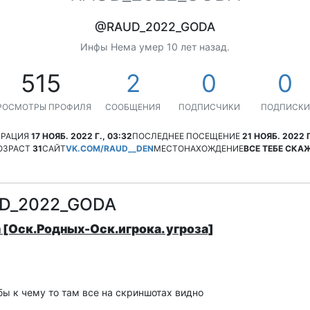
@RAUD_2022_GODA
Инфы Нема умер 10 лет назад.
515
2
0
0
РОСМОТРЫ ПРОФИЛЯ
СООБЩЕНИЯ
ПОДПИСЧИКИ
ПОДПИСКИ
ТРАЦИЯ
17 НОЯБ. 2022 Г., 03:32
ПОСЛЕДНЕЕ ПОСЕЩЕНИЕ
21 НОЯБ. 2022 Г
ОЗРАСТ
31
САЙТ
VK.COM/RAUD__DEN
МЕСТОНАХОЖДЕНИЕ
ВСЕ ТЕБЕ СКА
UD_2022_GODA
 [Оск.Родных-Оск.игрока. угроза]
бы к чему то там все на скриншотах видно