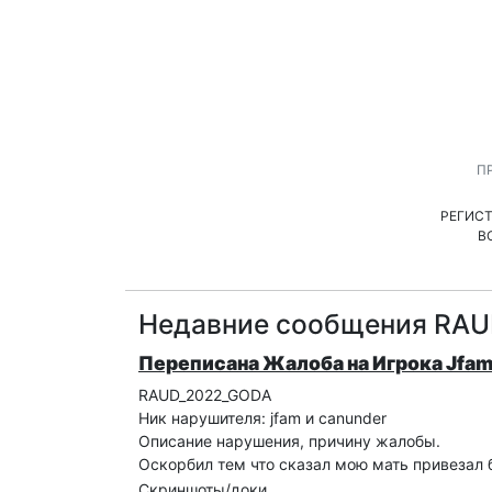
П
РЕГИС
В
Недавние сообщения RA
Переписана Жалоба на Игрока Jfam
RAUD_2022_GODA
Ник нарушителя: jfam и canunder
Описание нарушения, причину жалобы.
Оскорбил тем что сказал мою мать привезал 
Скриншоты/доки