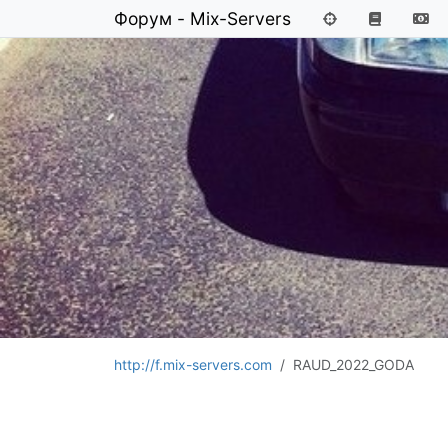
Форум - Mix-Servers
http://f.mix-servers.com
RAUD_2022_GODA