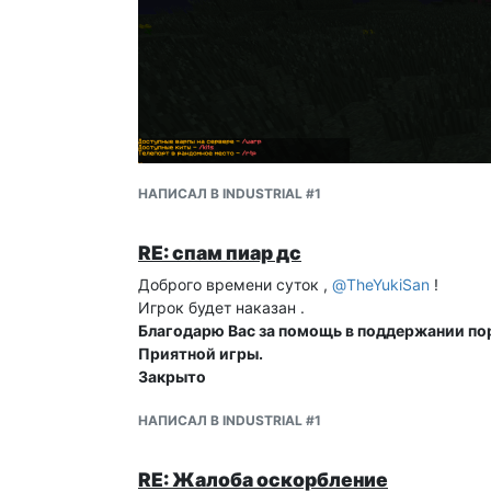
НАПИСАЛ В INDUSTRIAL #1
RE: спам пиар дс
Доброго времени суток ,
@
TheYukiSan
!
Игрок будет наказан .
Благодарю Вас за помощь в поддержании пор
Приятной игры.
Закрыто
НАПИСАЛ В INDUSTRIAL #1
RE: Жалоба оскорбление