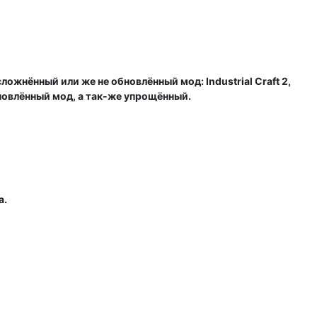
филя, в этом и проблема.
ожнённый или же не обновлённый мод: Industrial Craft 2,
обновлённый мод, а так-же упрощённый.
a.