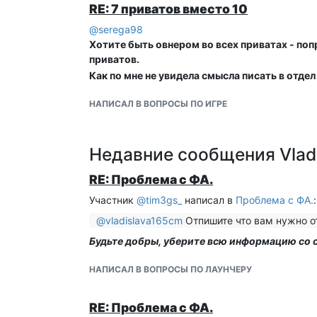
RE: 7 приватов вместо 10
@
serega98
Хотите быть овнером во всех приватах - попр
приватов.
Как по мне не увидела смысла писать в отдел
НАПИСАЛ В ВОПРОСЫ ПО ИГРЕ
Недавние сообщения Vlad
RE: Проблема с ФА.
Участник
@
tim3gs_
написал в
Проблема с ФА.
:
@
vladislava165cm
Отпишите что вам нужно о
Будьте добры, уберите всю информацию со с
НАПИСАЛ В ВОПРОСЫ ПО ЛАУНЧЕРУ
RE: Проблема с ФА.