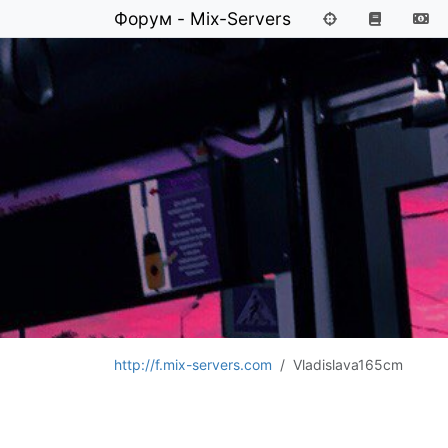
Форум - Mix-Servers
http://f.mix-servers.com
Vladislava165cm