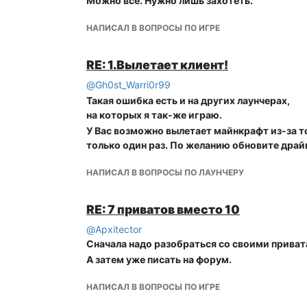
Можно всё. Нужно лишь захотеть.
НАПИСАЛ В ВОПРОСЫ ПО ИГРЕ
RE: 1.Вылетает клиент!
@
Gh0st_Warri0r99
Такая ошибка есть и на других лаунчерах,
на которых я так-же играю.
У Вас возможно вылетает майнкрафт из-за 
только один раз. По желанию обновите драй
НАПИСАЛ В ВОПРОСЫ ПО ЛАУНЧЕРУ
RE: 7 приватов вместо 10
@
Apxitector
Сначала надо разобраться со своими привата
А затем уже писать на форум.
НАПИСАЛ В ВОПРОСЫ ПО ИГРЕ