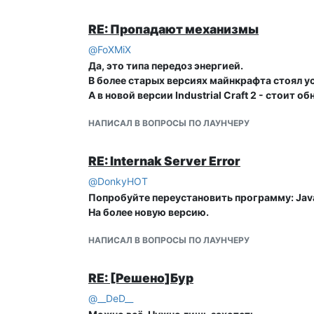
Нету таких подпунктов в редактировании про
RE: Пропадают механизмы
@
FoXMiX
Да, это типа передоз энергией.
В более старых версиях майнкрафта стоял усл
А в новой версии Industrial Craft 2 - стоит 
НАПИСАЛ В ВОПРОСЫ ПО ЛАУНЧЕРУ
RE: Internak Server Error
@
DonkyHOT
Попробуйте переустановить программу: Jav
На более новую версию.
НАПИСАЛ В ВОПРОСЫ ПО ЛАУНЧЕРУ
RE: [Решено]Бур
@
__DeD__