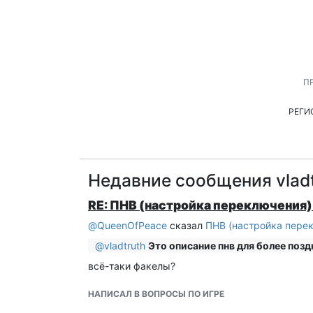
П
РЕГИ
Недавние сообщения vladt
RE: ПНВ (настройка переключения)
@
QueenOfPeace
сказал
ПНВ (настройка перек
@
vladtruth
Это описание пнв для более поздн
всё-таки факелы?
НАПИСАЛ В ВОПРОСЫ ПО ИГРЕ