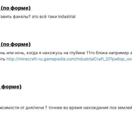
 (по форме)
вить факелы? это всё таки indastrial
 (по форме)
нь или ночь, когда я нахожусь на глубине 11го блока например 
ыть
http://minecraft-ru.gamepedia.com/IndustrialCraft_2/Прибор_
о форме)
исимости от дня/ночи ? точнее во время нахождения поз земле