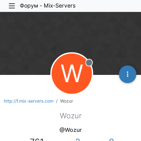
Форум - Mix-Servers
W
Не в сети
http://f.mix-servers.com
Wozur
Wozur
@Wozur