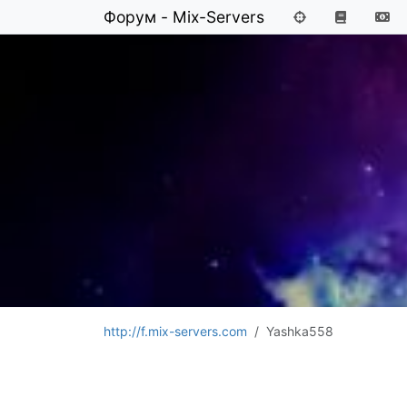
Форум - Mix-Servers
http://f.mix-servers.com
Yashka558