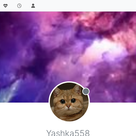
Не в сети
Yashka558