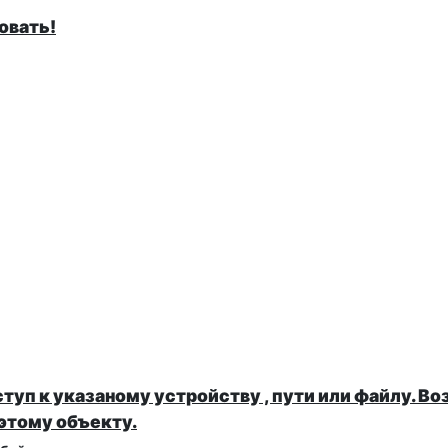
овать!
туп к указаному устройству , пути или файлу. Воз
этому объекту.